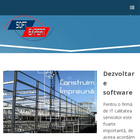
Sho
w/Hi
de
a
men
u
Dezvoltar
e
software
Pentru o firmă
de IT calitatea
serviciilor este
foarte
importantă, de
aceea acordăm